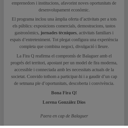
esdevé un espai per fomentar sinergies entre empreses,
emprenedors i institucions, afavorint noves oportunitats de
desenvolupament econòmic.
El programa inclou una àmplia oferta d’activitats per a tots
els públics: exposicions comercials, demostracions, tastos
gastronòmics,
jornades tècniques
, activitats familiars i
espais d’entreteniment. Tot plegat configura una experiència
completa que combina negoci, divulgació i lleure.
La Fira Q reafirma el compromís de Balaguer amb el
progrés del territori, apostant per un model de fira moderna,
accessible i connectada amb les necessitats actuals de la
societat. Convido tothom a participar-hi i a gaudir d’un cap
de setmana ple d’oportunitats, descoberta i convivència.
Bona Fira Q!
Lorena González Dios
Paera en cap de Balaguer