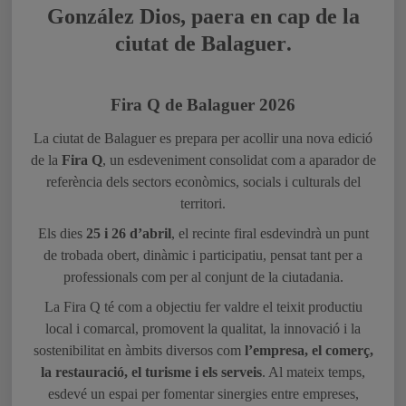
Salutació de la Il·lma. Sra. Lorena
González Dios, paera en cap de la
ciutat de Balaguer
.
Fira Q de Balaguer 2026
La ciutat de Balaguer es prepara per acollir una nova edició
de la
Fira Q
, un esdeveniment consolidat com a aparador de
referència dels sectors econòmics, socials i culturals del
territori.
Els dies
25 i 26 d’abril
, el recinte firal esdevindrà un punt
de trobada obert, dinàmic i participatiu, pensat tant per a
professionals com per al conjunt de la ciutadania.
La Fira Q té com a objectiu fer valdre el teixit productiu
local i comarcal, promovent la qualitat, la innovació i la
sostenibilitat en àmbits diversos com
l’empresa, el comerç,
la restauració, el turisme i els serveis
. Al mateix temps,